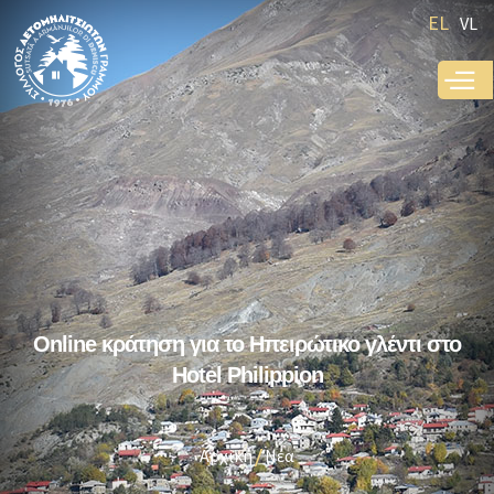
Παράκαμψη
EL
VL
προς το
κυρίως
περιεχόμενο
Online κράτηση για το Ηπειρώτικο γλέντι στο
Hotel Philippion
Αρχική
Νέα