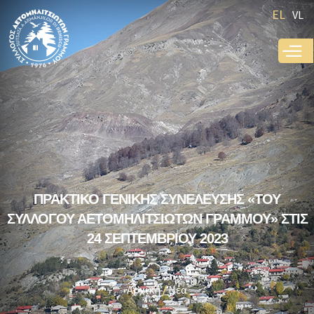
Παράκαμψη
EL
VL
προς το
κυρίως
περιεχόμενο
ΠΡΑΚΤΙΚΟ ΓΕΝΙΚΗΣ ΣΥΝΕΛΕΥΣΗΣ «ΤΟΥ
ΣΥΛΛΟΓΟΥ ΑΕΤΟΜΗΛΙΤΣΙΩΤΩΝ ΓΡΑΜΜΟΥ» ΣΤΙΣ
24 ΣΕΠΤΕΜΒΡΙΟΥ 2023
Αρχική
Νέα