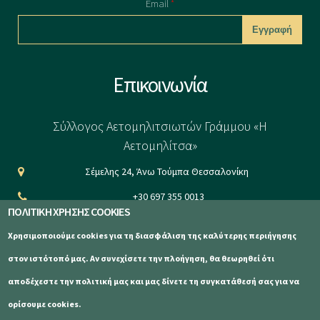
Email
*
CAPTCHA
Επικοινωνία
This question is
for testing
Σύλλογος Αετομηλιτσιωτών Γράμμου «Η
whether or not
Αετομηλίτσα»
you are a human
Σέμελης 24, Άνω Τούμπα Θεσσαλονίκη
visitor and to
+30 697 355 0013
prevent
ΠΟΛΙΤΙΚΗ ΧΡΗΣΗΣ COOKIES
info@aetomilitsa.com
automated
Χρησιμοποιούμε cookies για τη διασφάλιση της καλύτερης περιήγησης
www.aetomilitsa.com
spam
στον ιστότοπό μας. Αν συνεχίσετε την πλοήγηση, θα θεωρηθεί ότι
submissions.
αποδέχεστε την πολιτική μας και μας δίνετε τη συγκατάθεσή σας για να
5+2
ορίσουμε cookies.
Σύλλογος Αετομηλιτσιωτών Γράμμου «Η Αετομηλίτσα» © 2023
Κατασκευή