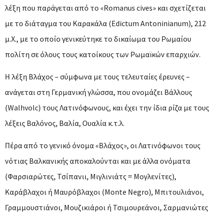
λέξη που παράγεται από το «Romanus cives» και σχετίζεται
με το διάταγμα του Καρακάλα (Edictum Antoninianum), 212
μ.Χ., με το οποίο γενικεύτηκε το δικαίωμα του Ρωμαίου
πολίτη σε όλους τους κατοίκους των Ρωμαϊκών επαρχιών.
Η λέξη Βλάχος – σύμφωνα με τους τελευταίες έρευνες –
ανάγεται στη Γερμανική γλώσσα, που ονομάζει Βάλλους
(Walhvolc) τους Λατινόφωνους, και έχει την ίδια ρίζα με τους
λέξεις Βαλόνος, Βαλία, Ουαλία κ.τ.λ.
Πέρα από το γενικό όνομα «Βλάχος», οι Λατινόφωνοι τους
νότιας Βαλκανικής αποκαλούνται και με άλλα ονόματα
(Φαρσιαρώτες, Τσίπανιι, Μιγλινιάτς = Μογλενίτες),
Καράβλαχοι ή Μαυρόβλαχοι (Monte Negro), Μπιτουλιάνοι,
Γραμμουστιάνοι, Μουζικιάρoι ή Τσιμουρεάνοι, Σαρμανιώτες