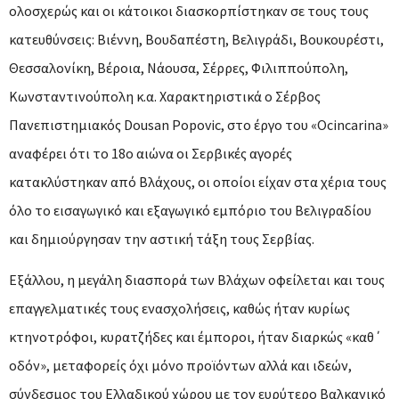
ολοσχερώς και οι κάτοικοι διασκορπίστηκαν σε τους τους
κατευθύνσεις: Βιέννη, Βουδαπέστη, Βελιγράδι, Βουκουρέστι,
Θεσσαλονίκη, Βέροια, Νάουσα, Σέρρες, Φιλιππούπολη,
Κωνσταντινούπολη κ.α. Χαρακτηριστικά ο Σέρβος
Πανεπιστημιακός Dousan Popovic, στο έργο του «Οcincarina»
αναφέρει ότι το 18ο αιώνα οι Σερβικές αγορές
κατακλύστηκαν από Βλάχους, οι οποίοι είχαν στα χέρια τους
όλο το εισαγωγικό και εξαγωγικό εμπόριο του Βελιγραδίου
και δημιούργησαν την αστική τάξη τους Σερβίας.
Εξάλλου, η μεγάλη διασπορά των Βλάχων οφείλεται και τους
επαγγελματικές τους ενασχολήσεις, καθώς ήταν κυρίως
κτηνοτρόφοι, κυρατζήδες και έμποροι, ήταν διαρκώς «καθ΄
οδόν», μεταφορείς όχι μόνο προϊόντων αλλά και ιδεών,
σύνδεσμος του Ελλαδικού χώρου με τον ευρύτερο Βαλκανικό