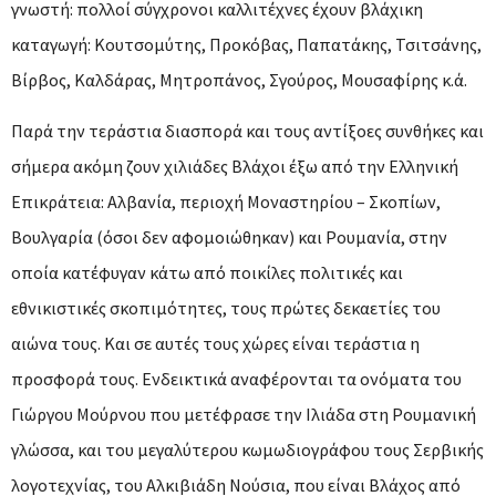
γνωστή: πολλοί σύγχρονοι καλλιτέχνες έχουν βλάχικη
καταγωγή: Κουτσομύτης, Προκόβας, Παπατάκης, Τσιτσάνης,
Βίρβος, Καλδάρας, Μητροπάνος, Σγούρος, Μουσαφίρης κ.ά.
Παρά την τεράστια διασπορά και τους αντίξοες συνθήκες και
σήμερα ακόμη ζουν χιλιάδες Βλάχοι έξω από την Ελληνική
Επικράτεια: Αλβανία, περιοχή Μοναστηρίου – Σκοπίων,
Βουλγαρία (όσοι δεν αφομοιώθηκαν) και Ρουμανία, στην
οποία κατέφυγαν κάτω από ποικίλες πολιτικές και
εθνικιστικές σκοπιμότητες, τους πρώτες δεκαετίες του
αιώνα τους. Και σε αυτές τους χώρες είναι τεράστια η
προσφορά τους. Ενδεικτικά αναφέρονται τα ονόματα του
Γιώργου Μούρνου που μετέφρασε την Ιλιάδα στη Ρουμανική
γλώσσα, και του μεγαλύτερου κωμωδιογράφου τους Σερβικής
λογοτεχνίας, του Αλκιβιάδη Νούσια, που είναι Βλάχος από