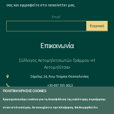
σας και εγγραφείτε στο newsletter μας.
Email
*
CAPTCHA
Επικοινωνία
This question is
for testing
Σύλλογος Αετομηλιτσιωτών Γράμμου «Η
whether or not
Αετομηλίτσα»
you are a human
Σέμελης 24, Άνω Τούμπα Θεσσαλονίκη
visitor and to
+30 697 355 0013
prevent
ΠΟΛΙΤΙΚΗ ΧΡΗΣΗΣ COOKIES
info@aetomilitsa.com
automated
Χρησιμοποιούμε cookies για τη διασφάλιση της καλύτερης περιήγησης
www.aetomilitsa.com
spam
στον ιστότοπό μας. Αν συνεχίσετε την πλοήγηση, θα θεωρηθεί ότι
submissions.