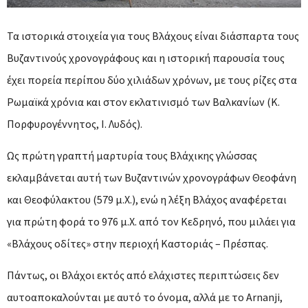
Τα ιστορικά στοιχεία για τους Βλάχους είναι διάσπαρτα τους
Βυζαντινούς χρονογράφους και η ιστορική παρουσία τους
έχει πορεία περίπου δύο χιλιάδων χρόνων, με τους ρίζες στα
Ρωμαϊκά χρόνια και στον εκλατινισμό των Βαλκανίων (K.
Πορφυρογέννητος, Ι. Λυδός).
Ως πρώτη γραπτή μαρτυρία τους Βλάχικης γλώσσας
εκλαμβάνεται αυτή των Βυζαντινών χρονογράφων Θεοφάνη
και Θεοφύλακτου (579 μ.Χ.), ενώ η λέξη Βλάχος αναφέρεται
για πρώτη φορά το 976 μ.Χ. από τον Κεδρηνό, που μιλάει για
«Βλάχους οδίτες» στην περιοχή Καστοριάς – Πρέσπας.
Πάντως, οι Βλάχοι εκτός από ελάχιστες περιπτώσεις δεν
αυτοαποκαλούνται με αυτό το όνομα, αλλά με το Αrnanji,