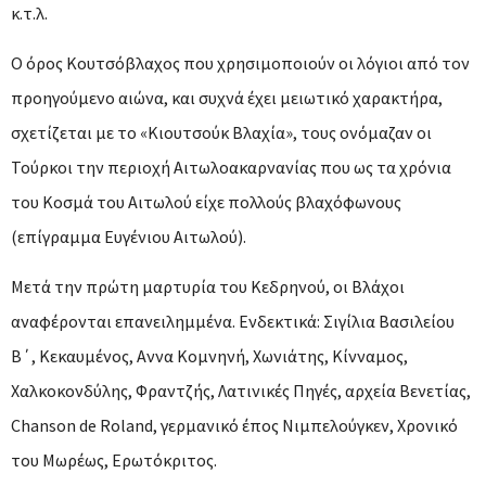
κ.τ.λ.
Ο όρος Κουτσόβλαχος που χρησιμοποιούν οι λόγιοι από τον
προηγούμενο αιώνα, και συχνά έχει μειωτικό χαρακτήρα,
σχετίζεται με το «Κιουτσούκ Βλαχία», τους ονόμαζαν οι
Τούρκοι την περιοχή Αιτωλοακαρνανίας που ως τα χρόνια
του Κοσμά του Αιτωλού είχε πολλούς βλαχόφωνους
(επίγραμμα Ευγένιου Αιτωλού).
Μετά την πρώτη μαρτυρία του Κεδρηνού, οι Βλάχοι
αναφέρονται επανειλημμένα. Ενδεκτικά: Σιγίλια Βασιλείου
Β΄, Κεκαυμένος, Αννα Κομνηνή, Χωνιάτης, Κίνναμος,
Χαλκοκονδύλης, Φραντζής, Λατινικές Πηγές, αρχεία Βενετίας,
Chanson de Roland, γερμανικό έπος Νιμπελούγκεν, Χρονικό
του Μωρέως, Ερωτόκριτος.