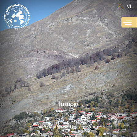
Παράκαμψη
EL
VL
προς το
κυρίως
περιεχόμενο
Ιστορία
Αρχική
Οι Βλάχοι
Ιστορία