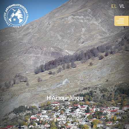
Παράκαμψη
EL
VL
προς το
κυρίως
περιεχόμενο
Η Αετομηλίτσα
Αρχική
Η Αετομηλίτσα