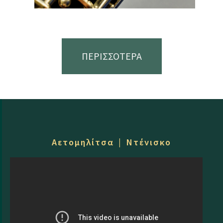
ΠΕΡΙΣΣΟΤΕΡΑ
Αετομηλίτσα | Ντένισκο
Το βλάχικο τραγούδι, λόγω της
μεγάλης διασποράς των Βλάχων -
καθώς ήταν κυρίως κτηνοτρόφοι,
κυρατζήδες, έμποροι -
διαφοροποιήθηκε...