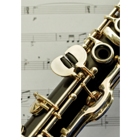
Η βλάχικη γλώσσα είναι μια αυτόνομη
νεολατινική γλώσσα, ήδη
διαμορφωμένη τον 6ο αιώνα μ.Χ. Ως
πρώτη γραπτή μαρτυρία της βλάχικης
θεωρείται...