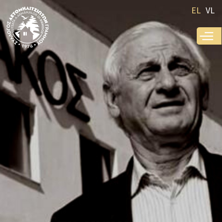
Παράκαμψη
EL
VL
προς το
κυρίως
περιεχόμενο