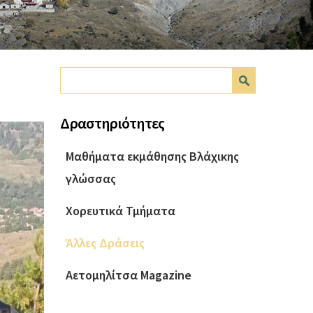
Φόρμα
Αναζήτηση
αναζήτησης
Δραστηριότητες
Μαθήματα εκμάθησης Βλάχικης
γλώσσας
Χορευτικά Τμήματα
Άλλες Δράσεις
Αετομηλίτσα Magazine