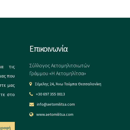
Επικοινωνία
Σύλλογος Αετομηλιτσιωτών
ια τις
Γράμμου «Η Αετομηλίτσα»
μας που
Σέμελης 24, Άνω Τούμπα Θεσσαλονίκη
στε μας
ίτε στο
+30 697 355 0013
info@aetomilitsa.com
www.aetomilitsa.com