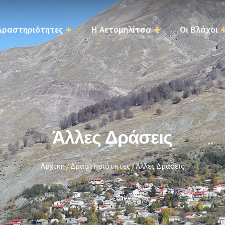
Παράκαμψη
προς το
Δραστηριότητες
Η Αετομηλίτσα
Οι Βλάχοι
κυρίως
περιεχόμενο
Άλλες Δράσεις
Αρχική
Δραστηριότητες
Άλλες Δράσεις