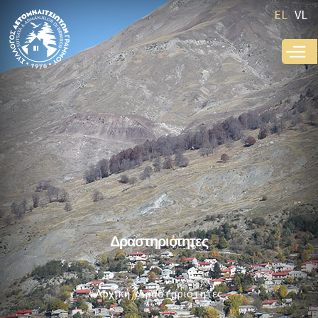
Παράκαμψη
EL
VL
προς το
κυρίως
περιεχόμενο
Δραστηριότητες
Αρχική
Δραστηριότητες