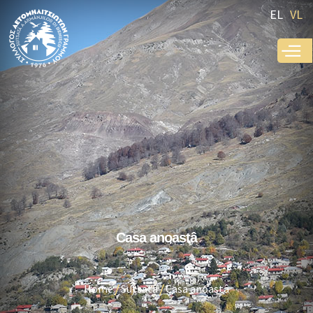
Skip to
EL
VL
main
content
Casa anoastâ
Home
Sutsata
Casa anoastâ