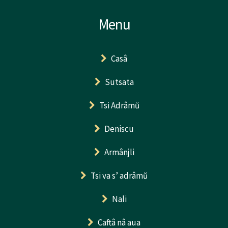
Menu
Casâ
Sutsata
Tsi Adrâmŭ
Deniscu
Armânjli
Tsi va s’ adrâmŭ
Nali
Caftâ nâ aua