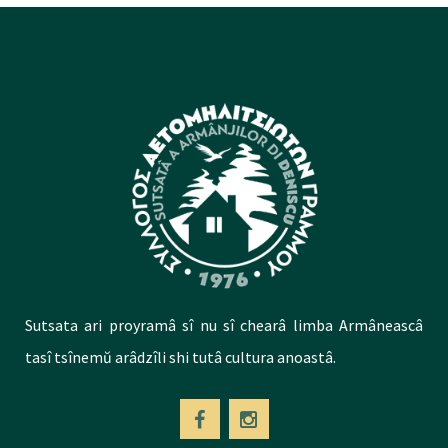
Sutsata ari proyramâ sî nu sî chearâ limba Armâneascâ
tasî tsînemŭ arâdzîli shi tutâ cultura anoastâ.