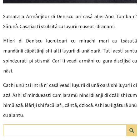
Sutsata a Armânjilor di Deniscu ari casâ aliei Ano Tumba n’
Sârunâ. Casa iasti stulsitâ cu luyurii museati di anami.
Mlieri di Deniscu lucrutoari cu mirachi mari au tsâsutâ
mandânii câpâtânji shi alti luyurii di unâ oarâ. Tuti aesti suntu
spindzurati pi stismâ. Cari li veadi armâni cu gura discljisâ cu
nâsi.
Cathi unŭ tsi intrâ n’ casâ veadi luyurii di unâ oarâ shi luyurli di
azâ. Ashi sî mindueasti cum iaramŭ nindi di anji di dzâli shi cum
himŭ azâ. Mârlji shi facŭ lafi, cântâ, dziocâ. Ashi au ligâturâ unŭ
cu alantu.
Search form
Search