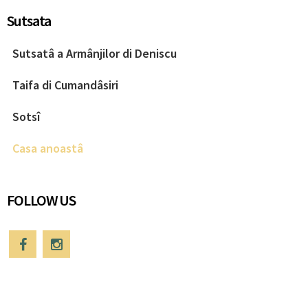
Sutsata
Sutsatâ a Armânjilor di Deniscu
Taifa di Cumandâsiri
Sotsî
Casa anoastâ
FOLLOW US