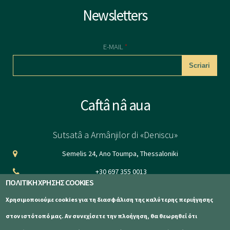
Newsletters
E-MAIL
*
CAPTCHA
Caftâ nâ aua
This question is
for testing
Sutsatâ a Armânjilor di «Deniscu»
whether or not
Semelis 24, Ano Toumpa, Thessaloniki
you are a human
+30 697 355 0013
visitor and to
ΠΟΛΙΤΙΚΗ ΧΡΗΣΗΣ COOKIES
info@aetomilitsa.com
prevent
Χρησιμοποιούμε cookies για τη διασφάλιση της καλύτερης περιήγησης
automated
www.aetomilitsa.com
στον ιστότοπό μας. Αν συνεχίσετε την πλοήγηση, θα θεωρηθεί ότι
spam